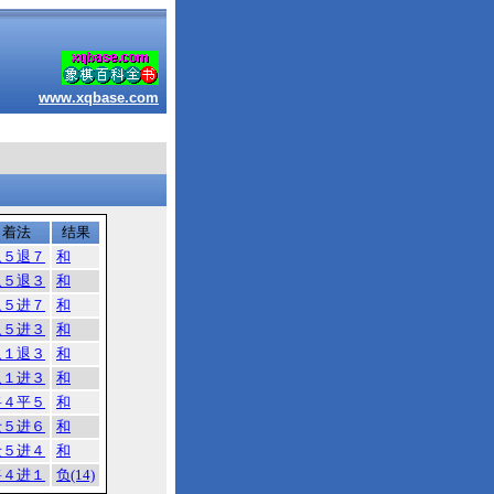
www.xqbase.com
着法
结果
象５退７
和
象５退３
和
象５进７
和
象５进３
和
象１退３
和
象１进３
和
将４平５
和
士５进６
和
士５进４
和
将４进１
负(14)