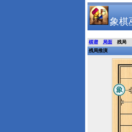
象棋
棋谱
局面
残局
残局推演