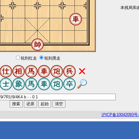
本残局库
轮到红走
轮到黑走
沪
ICP
备
10042093
号