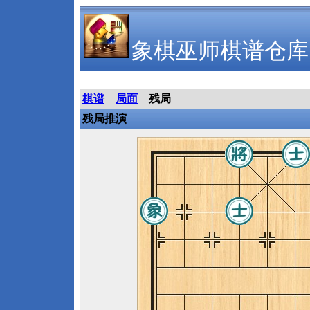
象棋巫师棋谱仓库
棋谱
局面
残局
残局推演