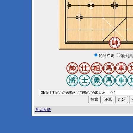
轮到红走
轮到黑
意见反馈