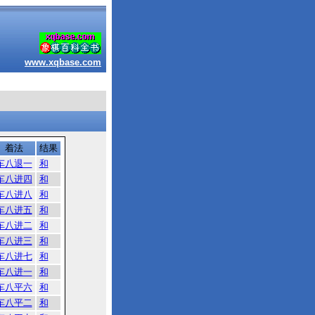
www.xqbase.com
着法
结果
车八退一
和
车八进四
和
车八进八
和
车八进五
和
车八进二
和
车八进三
和
车八进七
和
车八进一
和
车八平六
和
车八平二
和