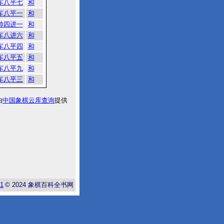
车八平七
和
车八平一
和
帅四进一
和
车八进六
和
车八平四
和
车八平五
和
车八平九
和
车八平三
和
由
中国象棋云库查询
提供
-1
© 2024
象棋百科全书网