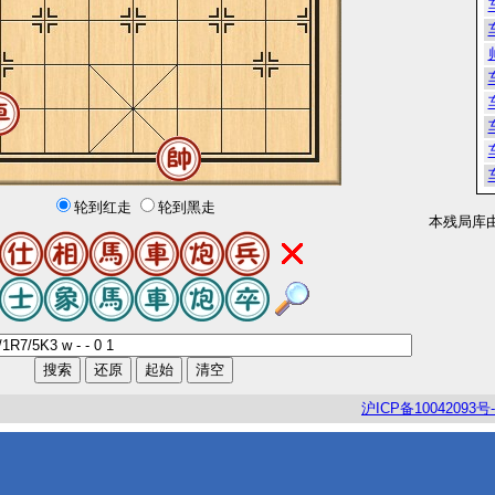
轮到红走
轮到黑走
本残局库
沪
ICP
备
10042093
号