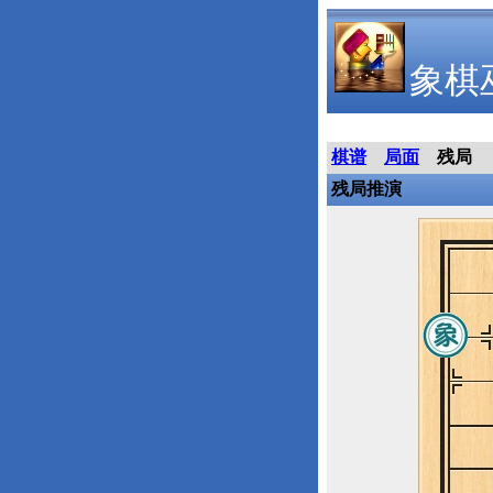
象棋
棋谱
局面
残局
残局推演