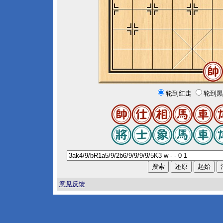
轮到红走
轮到黑
意见反馈