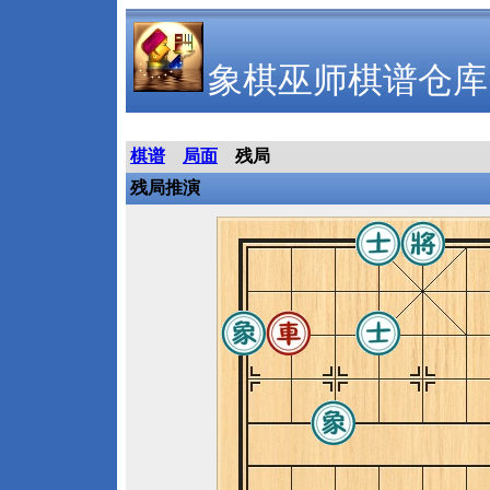
象棋巫师棋谱仓库
棋谱
局面
残局
残局推演