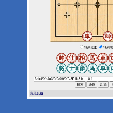
轮到红走
轮到黑
意见反馈