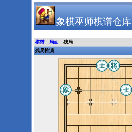
象棋巫师棋谱仓库
棋谱
局面
残局
残局推演