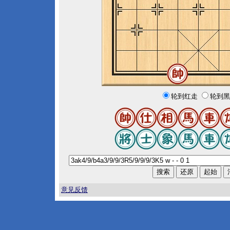
轮到红走
轮到黑
意见反馈