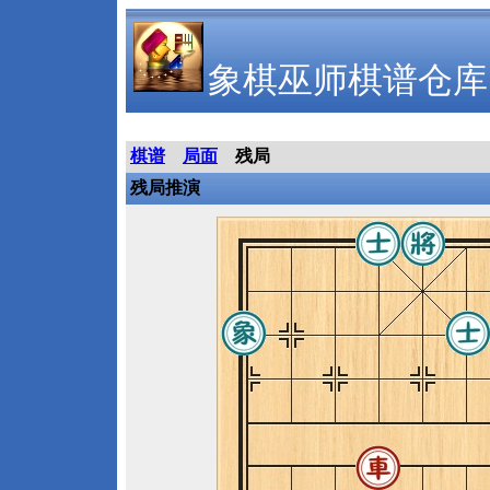
象棋巫师棋谱仓库
棋谱
局面
残局
残局推演