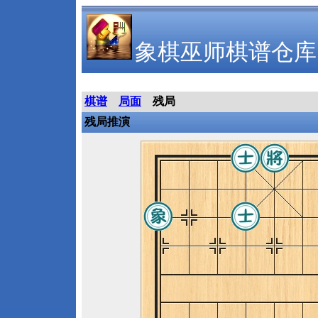
象棋巫师棋谱仓库
棋谱
局面
残局
残局推演