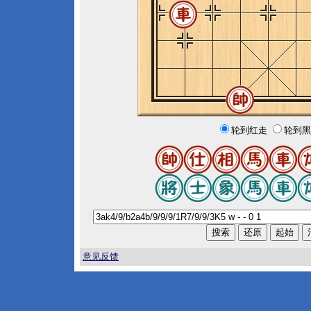
轮到红走
轮到黑
意见反馈