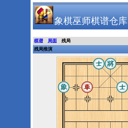
象棋巫师棋谱仓库
棋谱
局面
残局
残局推演