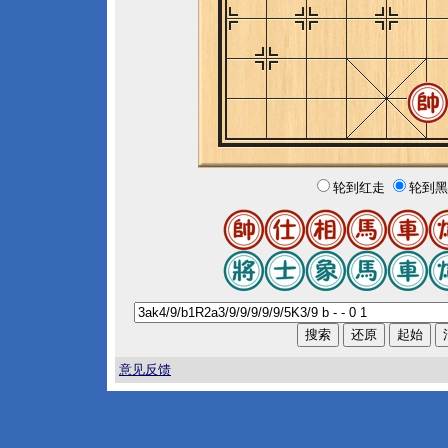
轮到红走
轮到黑
意见反馈