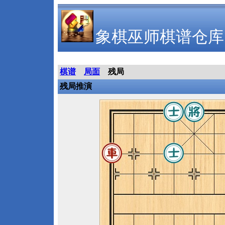
象棋巫师棋谱仓库
棋谱
局面
残局
残局推演