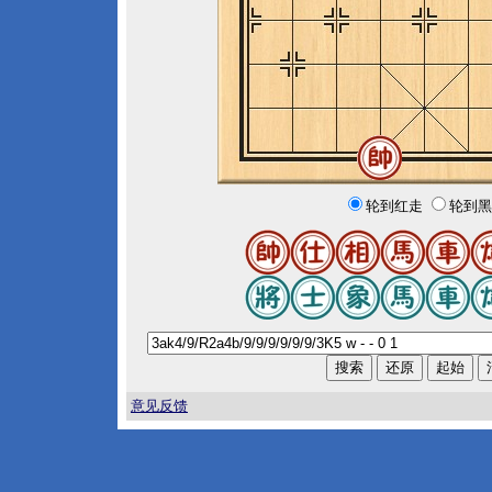
轮到红走
轮到黑
意见反馈