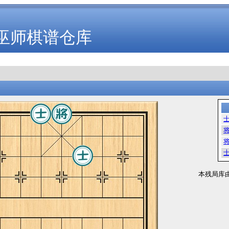
巫师棋谱仓库
本残局库