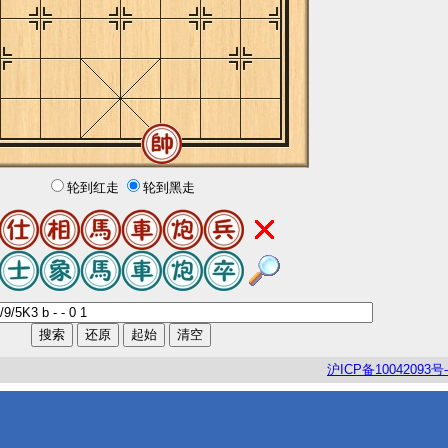
轮到红走
轮到黑走
沪
ICP
备
10042093
号