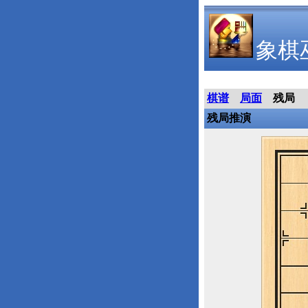
象棋
棋谱
局面
残局
残局推演