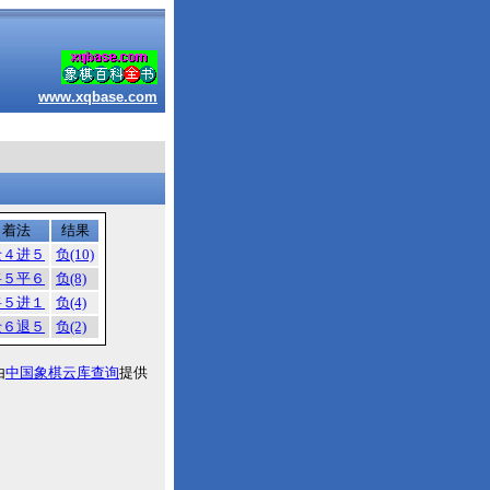
www.xqbase.com
着法
结果
士４进５
负(10)
将５平６
负(8)
将５进１
负(4)
士６退５
负(2)
由
中国象棋云库查询
提供