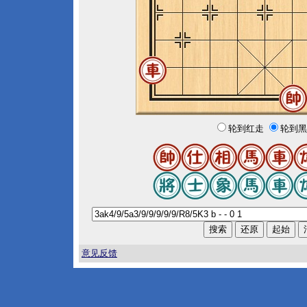
轮到红走
轮到黑
意见反馈