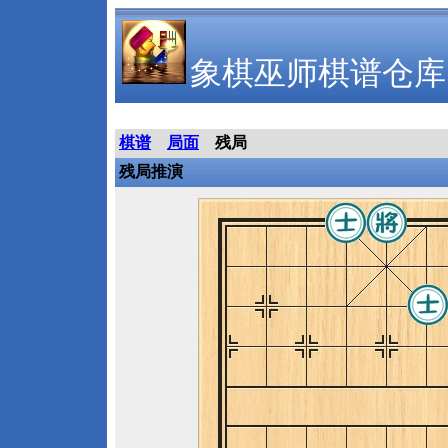
象棋巫师棋谱仓库
棋谱
局面
残局
残局推演