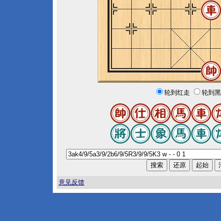
轮到红走
轮到黑
意见反馈