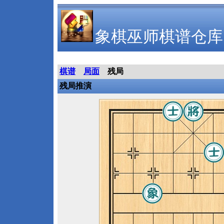
象棋巫师棋谱仓库
棋谱
局面
残局
残局推演