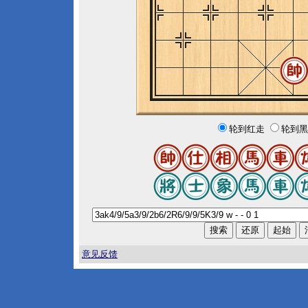
轮到红走
轮到黑
意见反馈