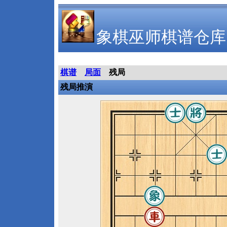
象棋巫师棋谱仓库
棋谱
局面
残局
残局推演