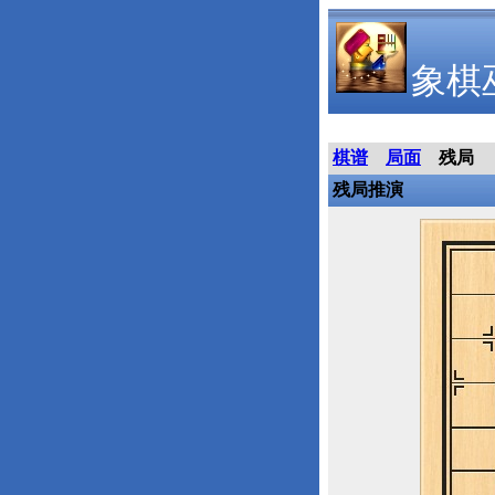
象棋
棋谱
局面
残局
残局推演