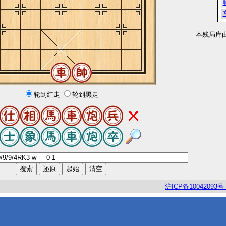
本残局库
轮到红走
轮到黑走
沪
ICP
备
10042093
号