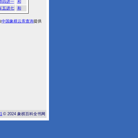
帅四进一
和
车五进七
和
由
中国象棋云库查询
提供
-1
© 2024
象棋百科全书网