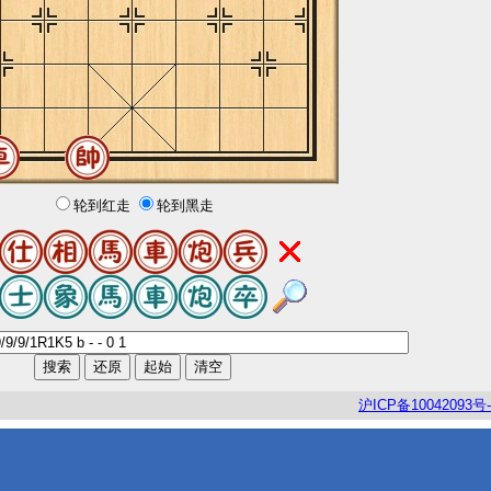
轮到红走
轮到黑走
沪
ICP
备
10042093
号