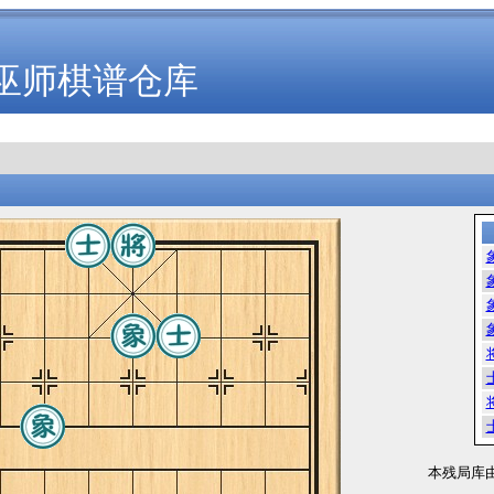
巫师棋谱仓库
本残局库