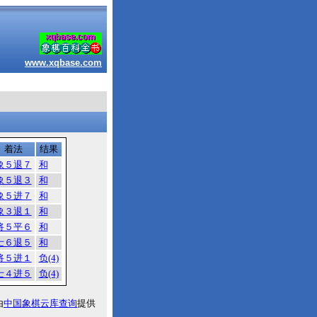
www.xqbase.com
着法
结果
象５退７
和
象５退３
和
象５进７
和
象３退１
和
将５平６
和
士６退５
和
将５进１
负(4)
士４进５
负(4)
由
中国象棋云库查询
提供