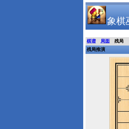
象棋
棋谱
局面
残局
残局推演