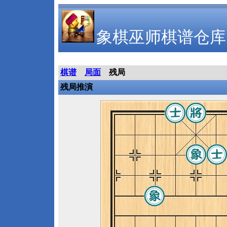
象棋巫师棋谱仓库
棋谱
局面
残局
残局推演