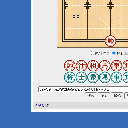
轮到红走
轮到黑
意见反馈