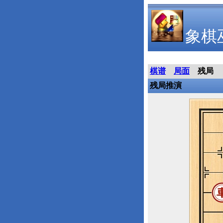
象棋
棋谱
局面
残局
残局推演