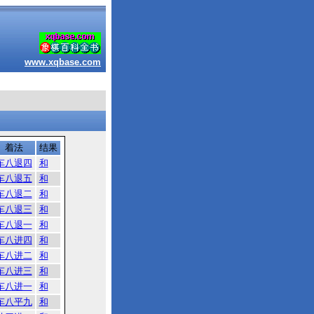
www.xqbase.com
着法
结果
车八退四
和
车八退五
和
车八退二
和
车八退三
和
车八退一
和
车八进四
和
车八进二
和
车八进三
和
车八进一
和
车八平九
和