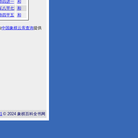
帅四进一
和
车八平七
和
帅四平五
和
由
中国象棋云库查询
提供
-1
© 2024
象棋百科全书网