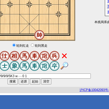
本残局库
轮到红走
轮到黑走
沪
ICP
备
10042093
号