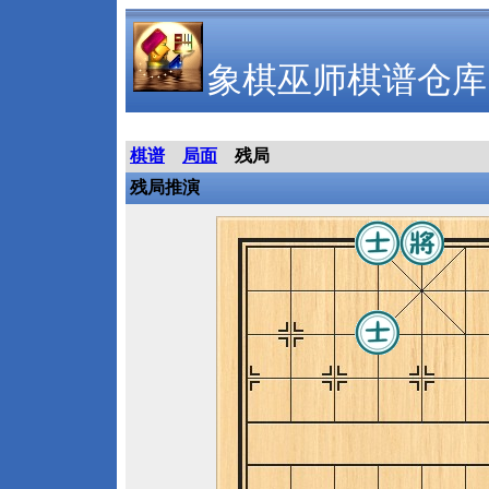
象棋巫师棋谱仓库
棋谱
局面
残局
残局推演