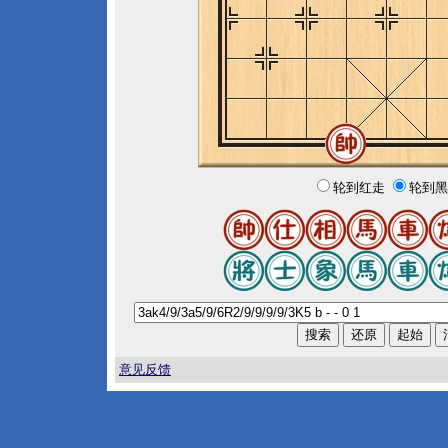
轮到红走
轮到黑
意见反馈