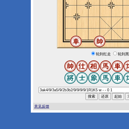
轮到红走
轮到黑
意见反馈