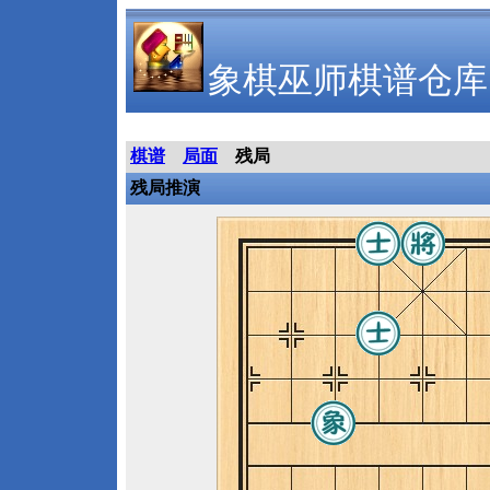
象棋巫师棋谱仓库
棋谱
局面
残局
残局推演