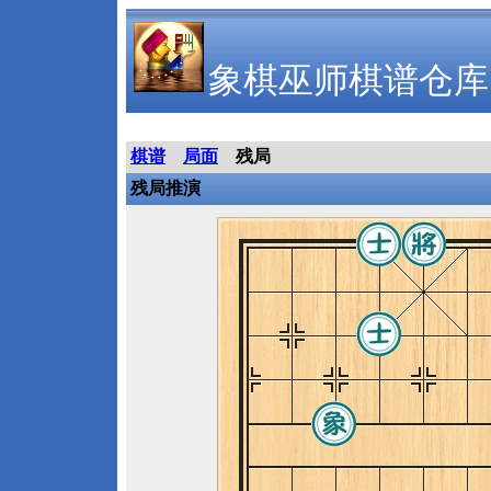
象棋巫师棋谱仓库
棋谱
局面
残局
残局推演