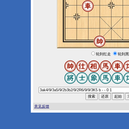
轮到红走
轮到黑
意见反馈