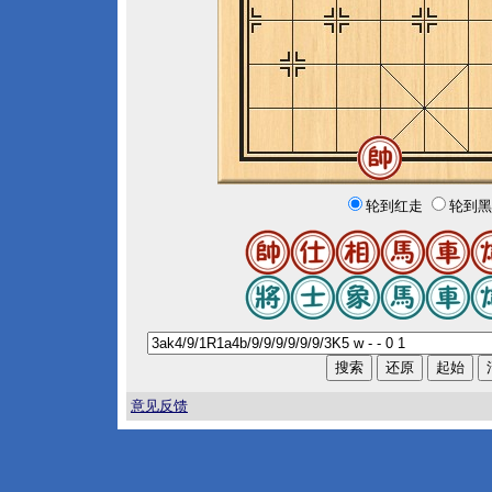
轮到红走
轮到黑
意见反馈