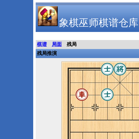
象棋巫师棋谱仓库
棋谱
局面
残局
残局推演