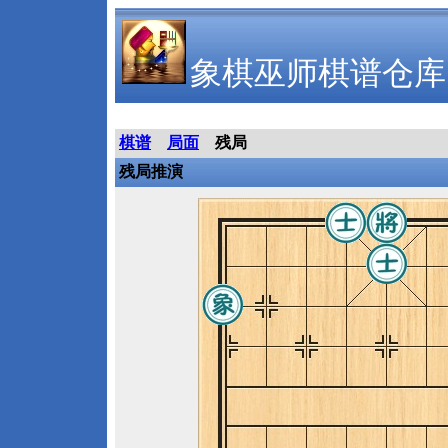
象棋巫师棋谱仓库
棋谱
局面
残局
残局推演