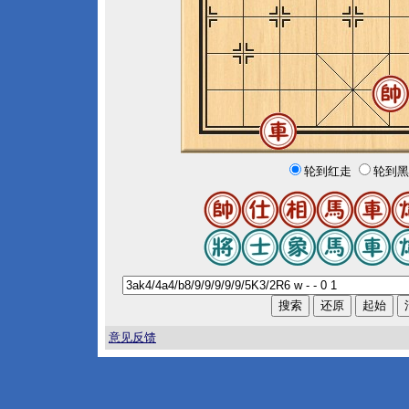
轮到红走
轮到黑
意见反馈