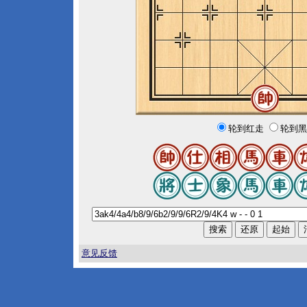
轮到红走
轮到黑
意见反馈