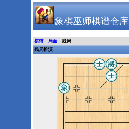
象棋巫师棋谱仓库
棋谱
局面
残局
残局推演