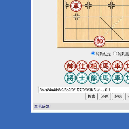
轮到红走
轮到黑
意见反馈