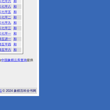
车七平六
和
车七平八
和
车七平五
和
车七平二
和
车七平九
和
车七平三
和
车七平一
和
帅五进一
和
帅五平四
和
帅五平六
和
由
中国象棋云库查询
提供
-1
© 2024
象棋百科全书网