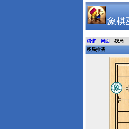
象棋
棋谱
局面
残局
残局推演