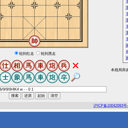
轮到红走
轮到黑走
本残局库
沪
ICP
备
10042093
号