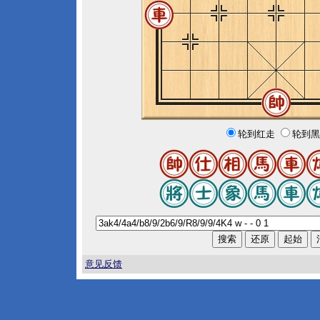
轮到红走
轮到黑
意见反馈