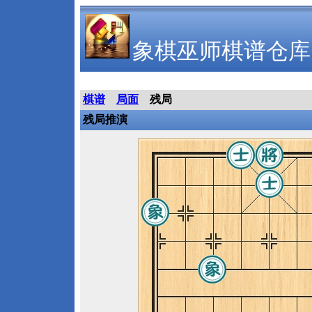
象棋巫师棋谱仓库
棋谱
局面
残局
残局推演