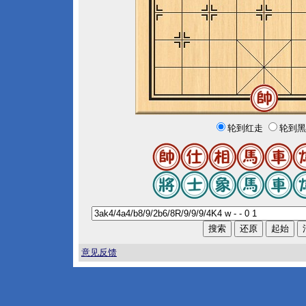
轮到红走
轮到黑
意见反馈