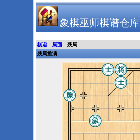
象棋巫师棋谱仓库
棋谱
局面
残局
残局推演