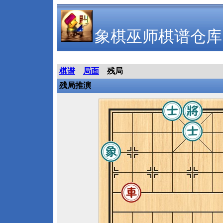
象棋巫师棋谱仓库
棋谱
局面
残局
残局推演