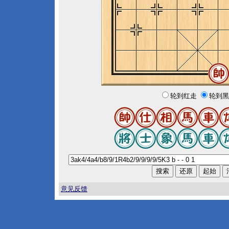
轮到红走
轮到黑
意见反馈