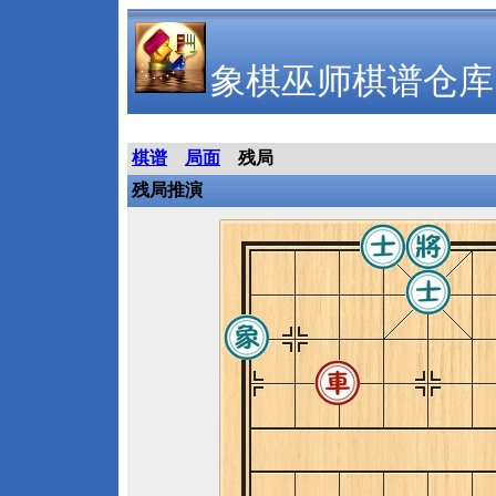
象棋巫师棋谱仓库
棋谱
局面
残局
残局推演