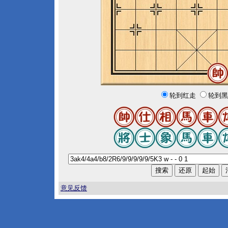
轮到红走
轮到黑
意见反馈