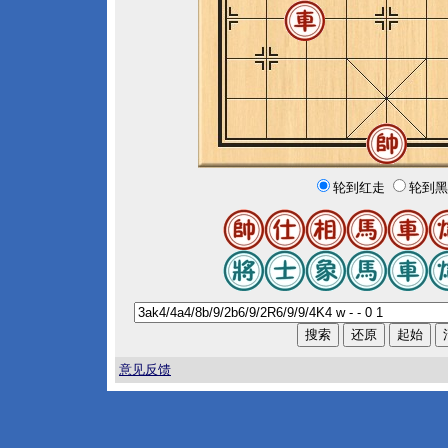
轮到红走
轮到黑
意见反馈