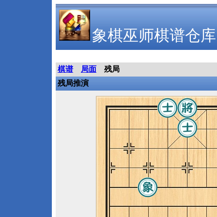
象棋巫师棋谱仓库
棋谱
局面
残局
残局推演