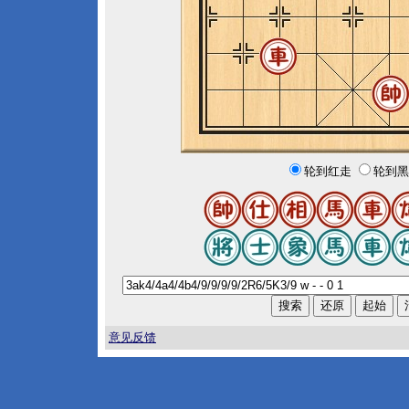
轮到红走
轮到黑
意见反馈