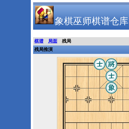
象棋巫师棋谱仓库
棋谱
局面
残局
残局推演