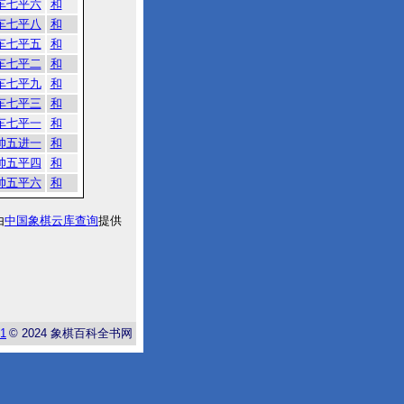
车七平六
和
车七平八
和
车七平五
和
车七平二
和
车七平九
和
车七平三
和
车七平一
和
帅五进一
和
帅五平四
和
帅五平六
和
由
中国象棋云库查询
提供
-1
© 2024
象棋百科全书网