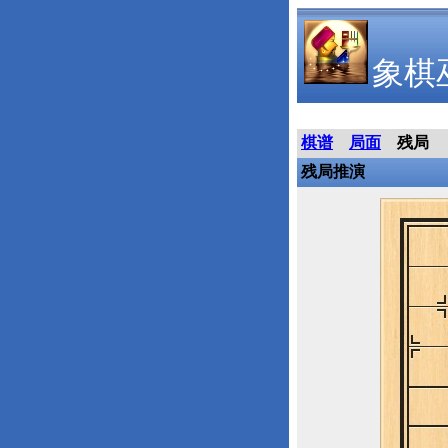
象棋
棋谱
局面
残局
残局推演