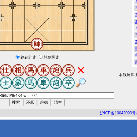
轮到红走
轮到黑走
本残局库
沪
ICP
备
10042093
号