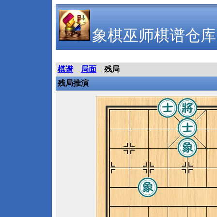
象棋巫师棋谱仓库
棋谱
局面
残局
残局推演