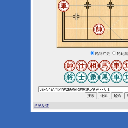
轮到红走
轮到黑
意见反馈