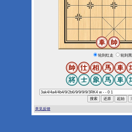
轮到红走
轮到黑
意见反馈