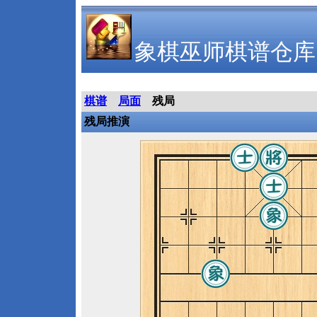
象棋巫师棋谱仓库
棋谱
局面
残局
残局推演