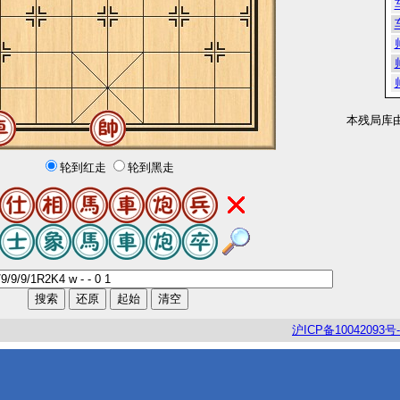
本残局库
轮到红走
轮到黑走
沪
ICP
备
10042093
号