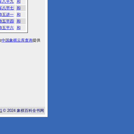
车八平九
和
车八平七
和
帅五进一
和
帅五平四
和
帅五平六
和
由
中国象棋云库查询
提供
-1
© 2024
象棋百科全书网