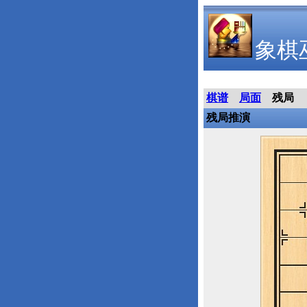
象棋
棋谱
局面
残局
残局推演