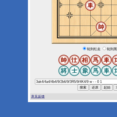
轮到红走
轮到黑
意见反馈