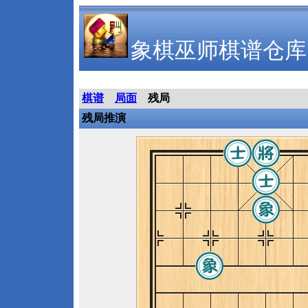
象棋巫师棋谱仓库
棋谱
局面
残局
残局推演