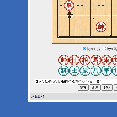
轮到红走
轮到黑
意见反馈