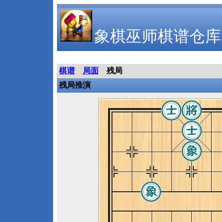
象棋巫师棋谱仓库
棋谱
局面
残局
残局推演