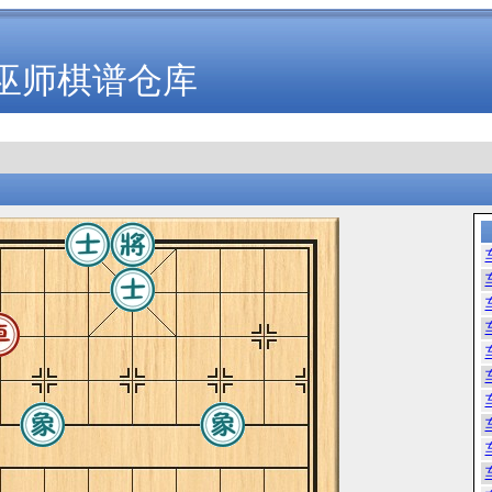
巫师棋谱仓库