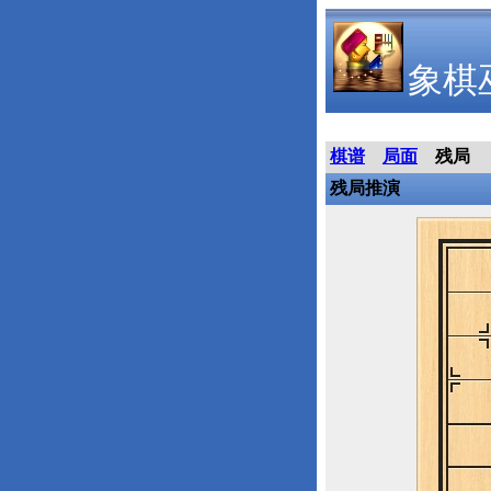
象棋
棋谱
局面
残局
残局推演