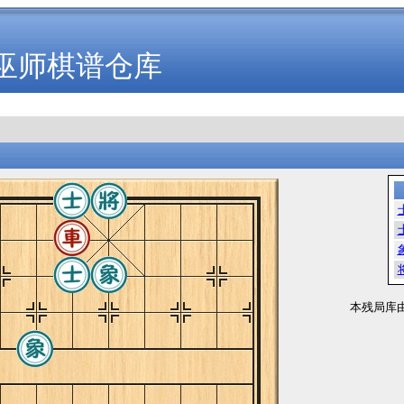
巫师棋谱仓库
本残局库