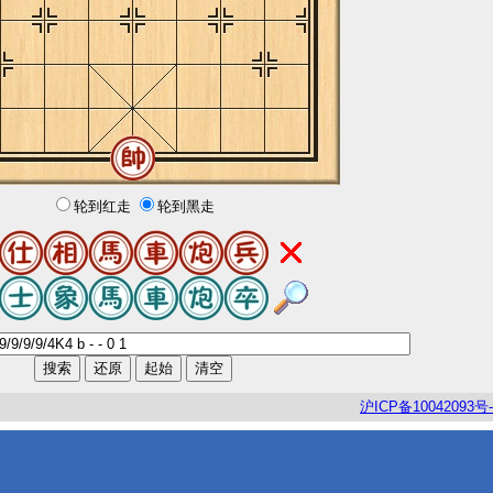
轮到红走
轮到黑走
沪
ICP
备
10042093
号