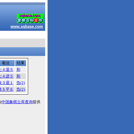
www.xqbase.com
着法
结果
士４退５
和
士４进５
和
象３退１
负(2)
将５平６
负(2)
由
中国象棋云库查询
提供