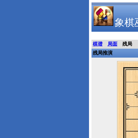
象棋
棋谱
局面
残局
残局推演