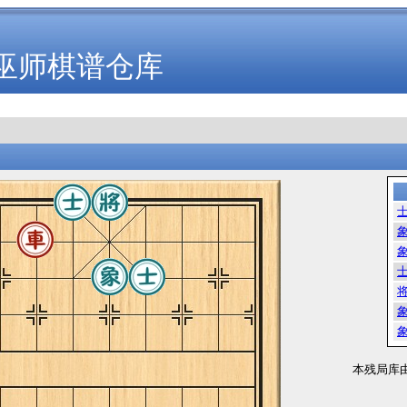
巫师棋谱仓库
本残局库