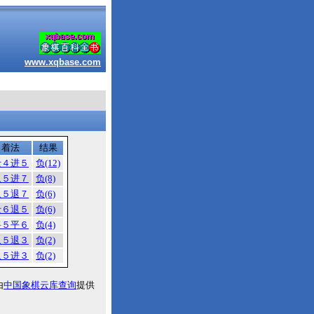
www.xqbase.com
着法
结果
士４进５
负(12)
象５进７
负(8)
象５退７
负(6)
士６退５
负(6)
将５平６
负(4)
象５退３
负(2)
象５进３
负(2)
由
中国象棋云库查询
提供