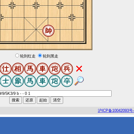
轮到红走
轮到黑走
沪
ICP
备
10042093
号