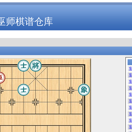
巫师棋谱仓库