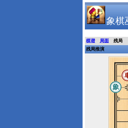
象棋
棋谱
局面
残局
残局推演