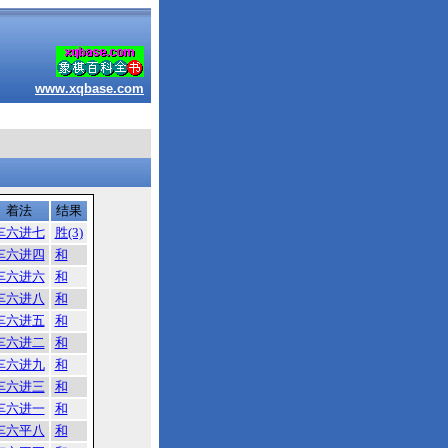
www.xqbase.com
着法
结果
车六进七
胜(3)
车六进四
和
车六进六
和
车六进八
和
车六进五
和
车六进二
和
车六进九
和
车六进三
和
车六进一
和
车六平八
和