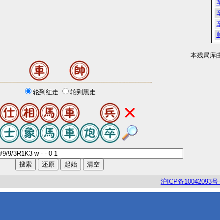
本残局库
轮到红走
轮到黑走
沪
ICP
备
10042093
号