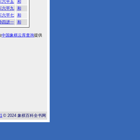
车六平五
和
车六平九
和
车六平七
和
帅四进一
和
由
中国象棋云库查询
提供
-1
© 2024
象棋百科全书网