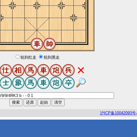
轮到红走
轮到黑走
沪
ICP
备
10042093
号