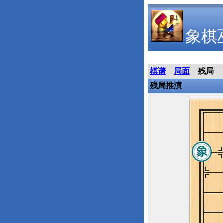
象棋
棋谱
局面
残局
残局推演