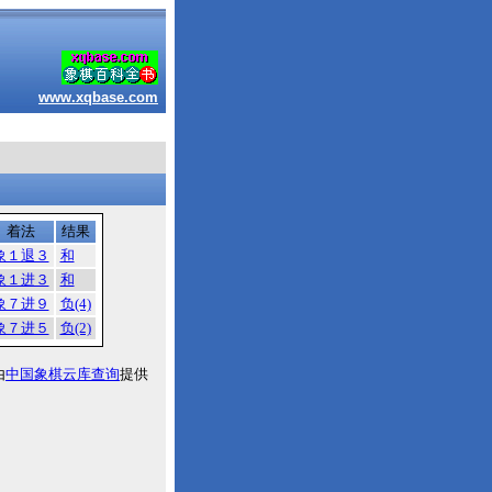
www.xqbase.com
着法
结果
象１退３
和
象１进３
和
象７进９
负(4)
象７进５
负(2)
由
中国象棋云库查询
提供