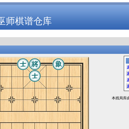
巫师棋谱仓库
本残局库