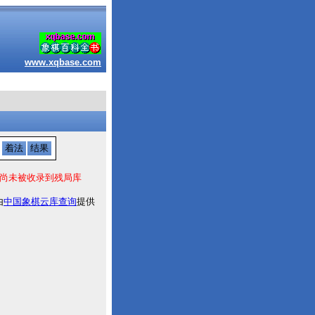
www.xqbase.com
着法
结果
尚未被收录到残局库
由
中国象棋云库查询
提供