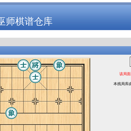
巫师棋谱仓库
该局面
本残局库