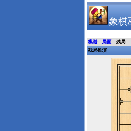
象棋
棋谱
局面
残局
残局推演