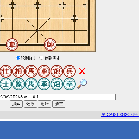
轮到红走
轮到黑走
沪
ICP
备
10042093
号