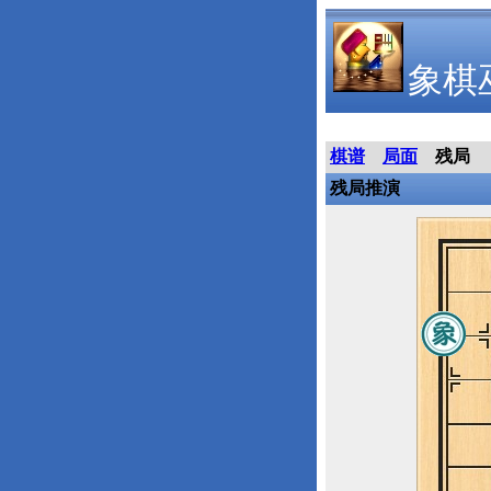
象棋
棋谱
局面
残局
残局推演