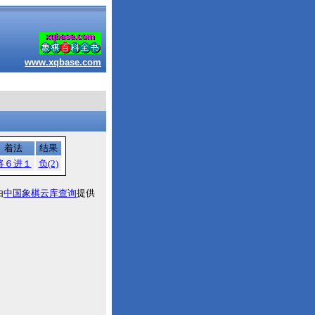
www.xqbase.com
着法
结果
将６进１
负(2)
由
中国象棋云库查询
提供