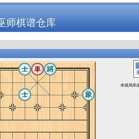
巫师棋谱仓库
本残局库