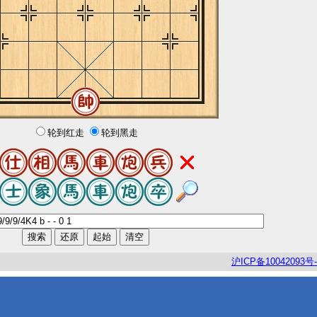
轮到红走
轮到黑走
沪
ICP
备
10042093
号