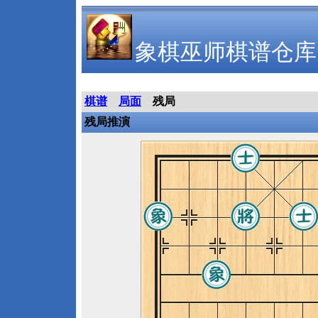
象棋巫师棋谱仓库
棋谱
局面
残局
残局推演