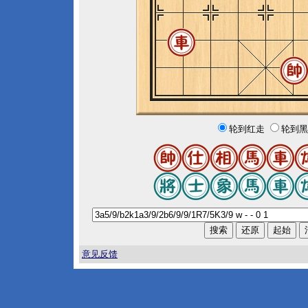
轮到红走
轮到黑
意见反馈