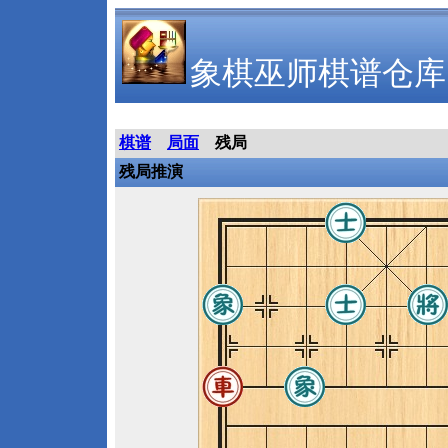
象棋巫师棋谱仓库
棋谱
局面
残局
残局推演