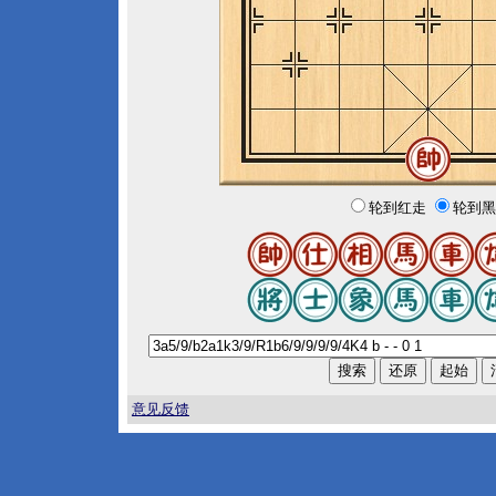
轮到红走
轮到黑
意见反馈