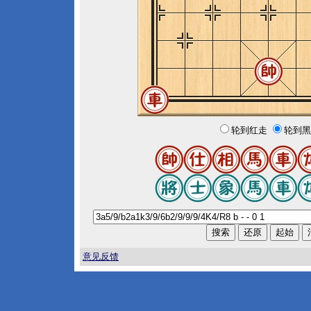
轮到红走
轮到黑
意见反馈