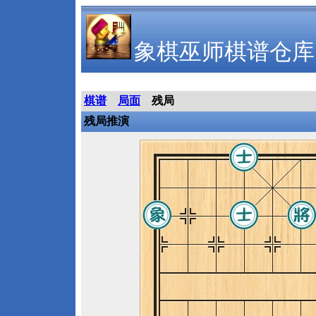
象棋巫师棋谱仓库
棋谱
局面
残局
残局推演