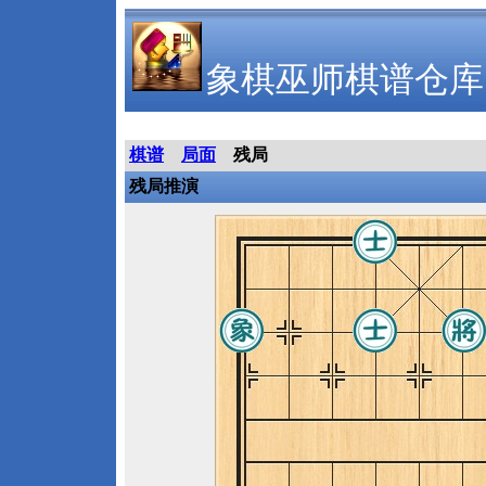
象棋巫师棋谱仓库
棋谱
局面
残局
残局推演