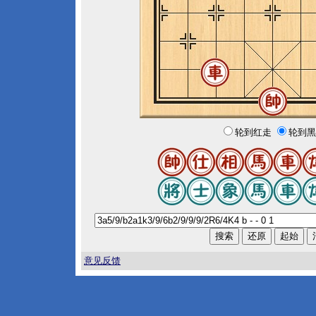
轮到红走
轮到黑
意见反馈