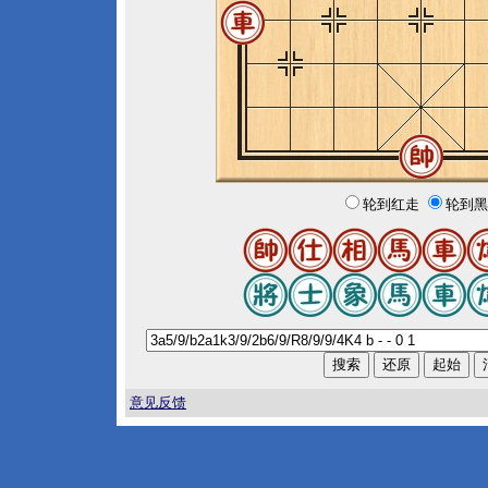
轮到红走
轮到黑
意见反馈