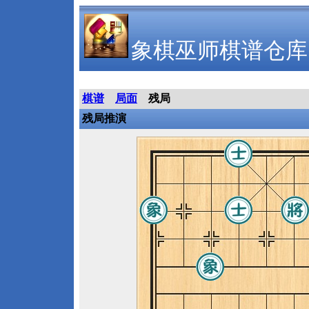
象棋巫师棋谱仓库
棋谱
局面
残局
残局推演